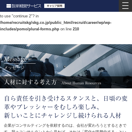
togg
nav
Warning
: "continue" targeting switch is equivalent to "break". Did you mean
to use "continue 2"? in
/home/recruitskg/skg.co.jp/public_html/recruit/career/wp/wp-
includes/pomo/plural-forms.php
on line
210
Message
メッセージ
人材に対する考え方
About Human Resources
自ら責任を引き受けるスタンスと、日頃の変
革やプレッシャーをむしろ楽しみ、
新しいことにチャレンジし続けられる人材
企業がコンサルティングを依頼するのは、会社が変わろうとするときで
す。我々コンサルタントから見れば、それは「変化が常態化する」とい