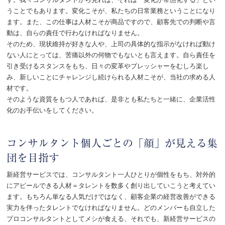
うことでもあります。変化こそが、私たちの日常業務ということになり
ます。また、この仕事は人材こそが商品ですので、顧客先での判断や言
動は、自らの責任で行わなければなりません。
そのため、現状維持が好きな人や、上司の具体的な指示がなければ動け
ない人にとっては、苦痛以外の何物でもないとも言えます。自ら責任を
引き受けるスタンスをもち、日々の変革やプレッシャーをむしろ楽し
み、新しいことにチャレンジし続けられる人材こそが、当社の求める人
材です。
そのような資質をもつ人であれば、是非とも私たちと一緒に、企業活性
化のお手伝いをしてください。
コンサルタント個人ごとの「顔」が見える集
団を目指す
新経営サービスでは、コンサルタント一人ひとりが個性をもち、対外的
にアピールできる人材＝タレントを数多く創り出していこうと考えてい
ます。もちろん単なる人気だけではなく、顧客企業の経営改善ができる
実力を伴ったタレントでなければなりません。どのメンバーも自立した
プロコンサルタントとしてメシが食える、それでも、新経営サービスの